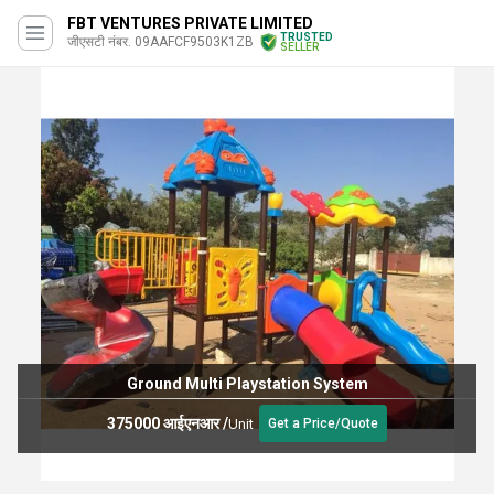
FBT VENTURES PRIVATE LIMITED
TRUSTED
जीएसटी नंबर. 09AAFCF9503K1ZB
SELLER
Ground Multi Playstation System
375000 आईएनआर
/
Unit
Get a Price/Quote