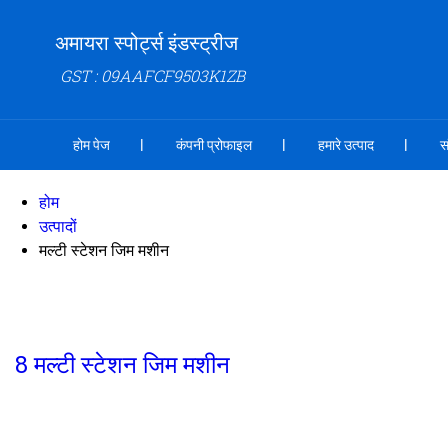
अमायरा स्पोर्ट्स इंडस्ट्रीज
GST : 09AAFCF9503K1ZB
होम पेज
कंपनी प्रोफाइल
हमारे उत्पाद
स
होम
उत्पादों
मल्टी स्टेशन जिम मशीन
8 मल्टी स्टेशन जिम मशीन